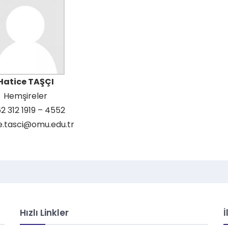
Hatice TAŞÇI
Hemşireler
2 312 1919 – 4552
e.tasci@omu.edu.tr
Hızlı Linkler
İ