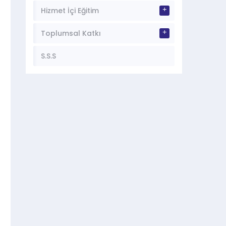
Hizmet İçi Eğitim
u.edu.tr
Toplumsal Katkı
S.S.S