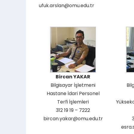
ufuk.arslan@omu.edu.tr
Bircan YAKAR
Bilgisayar İşletmeni
Bil
Hastane İdari Personel
Terfi İşlemleri
Yüksekok
312 19 19 – 7222
bircan.yakar@omu.edu.tr
3
esra.