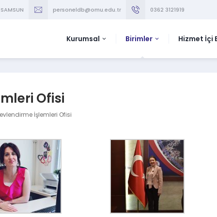
t /SAMSUN
personeldb@omu.edu.tr
0362 3121919
Kurumsal
Birimler
Hizmet İçi 
mleri Ofisi
evlendirme İşlemleri Ofisi