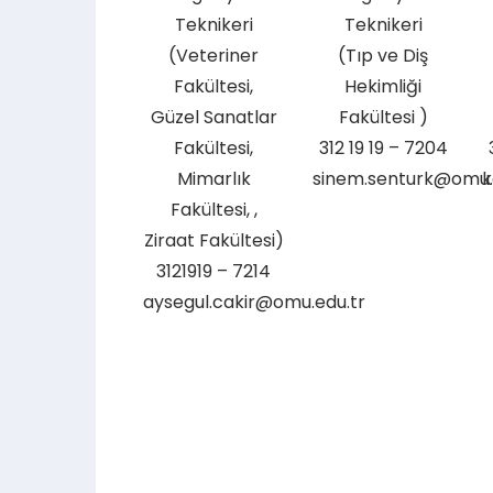
Teknikeri
Teknikeri
(Veteriner
(Tıp ve Diş
Fakültesi,
Hekimliği
Güzel Sanatlar
Fakültesi )
Fakültesi,
312 19 19 – 7204
Mimarlık
sinem.senturk@omu.
k
Fakültesi, ,
Ziraat Fakültesi)
3121919 – 7214
aysegul.cakir@omu.edu.tr