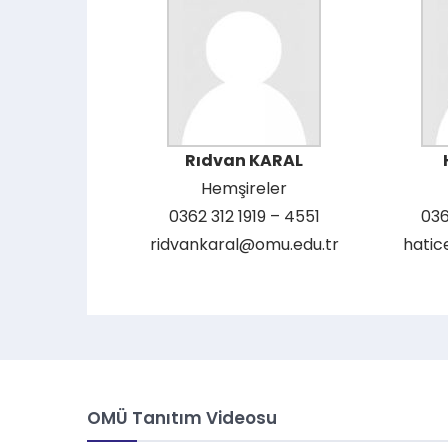
Rıdvan KARAL
Hemşireler
0362 312 1919 – 4551
036
ridvankaral@omu.edu.tr
hatic
OMÜ Tanıtım Videosu