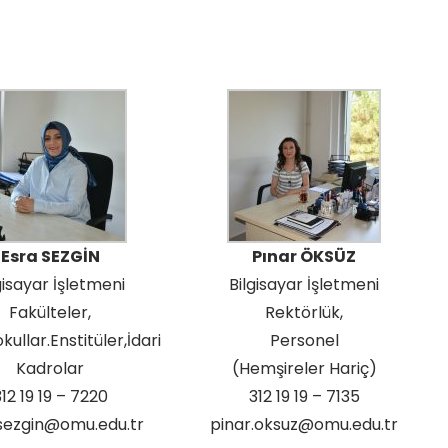
Esra SEZGİN
Pınar ÖKSÜZ
gisayar İşletmeni
Bilgisayar İşletmeni
Fakülteler,
Rektörlük,
ullar.Enstitüler,İdari
Personel
Kadrolar
(Hemşireler Hariç)
12 19 19 – 7220
312 19 19 – 7135
sezgin@omu.edu.tr
pinar.oksuz@omu.edu.tr